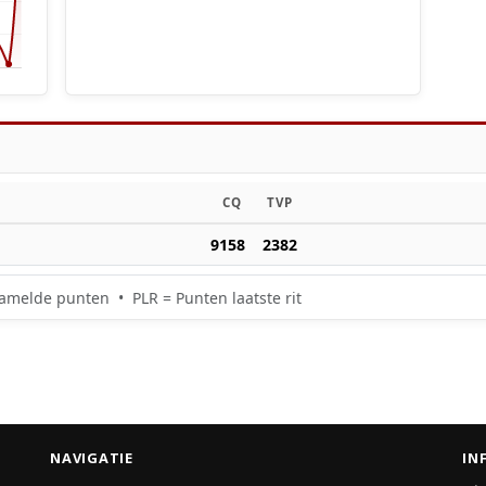
CQ
TVP
9158
2382
amelde punten • PLR = Punten laatste rit
NAVIGATIE
IN