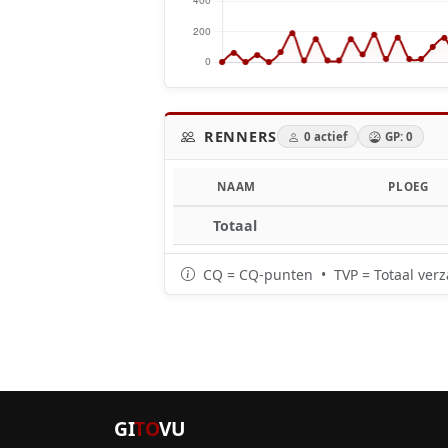
RENNERS
0 actief
GP: 0
NAAM
PLOEG
Totaal
CQ = CQ-punten • TVP = Totaal verz
GI
TO
VU