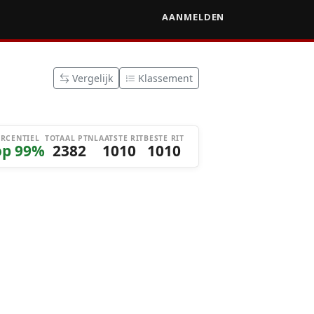
AANMELDEN
Vergelijk
Klassement
ERCENTIEL
TOTAAL PTN
LAATSTE RIT
BESTE RIT
op 99%
2382
1010
1010