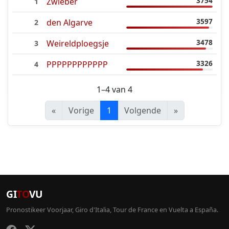
3754
Zwieber
1
3597
den Algarve
2
3478
Weireldploegsje
3
3326
PPPPPPPPPPPP
4
1–4 van 4
«
Vorige
1
Volgende
»
GI
TO
VU
Pronostikeer Voorjaar, Giro d'Italia, Tour de France en Vuelta a España.