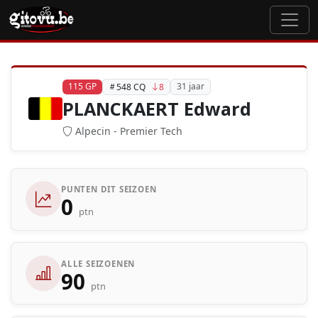
115 GP
31 jaar
548 CQ
8
PLANCKAERT Edward
Alpecin - Premier Tech
PUNTEN DIT SEIZOEN
0
ptn
ALLE SEIZOENEN
90
ptn