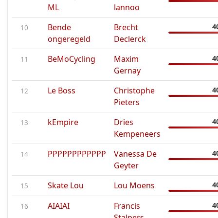
ML
lannoo
Bende
Brecht
4
10
ongeregeld
Declerck
BeMoCycling
Maxim
4
11
Gernay
Le Boss
Christophe
4
12
Pieters
kEmpire
Dries
4
13
Kempeneers
PPPPPPPPPPPP
Vanessa De
4
14
Geyter
Skate Lou
Lou Moens
4
15
AIAIAI
Francis
4
16
Stalpers