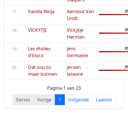
Vanilla Ninja
Aernout Van
3
17
Lindt
VICKYTJE
Vickytje
3
18
Herman
Les étoiles
Jens
3
19
d'Elora
Vermaete
Dat zou zo
jeroen
3
20
maar kunnen
laseure
Pagina 1 van 23
Eerste
Vorige
1
Volgende
Laatste