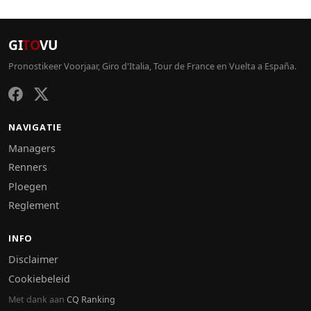
GI
TO
VU
Pronostikeer Voorjaar, Giro d'Italia, Tour de France en Vuelta a España.
NAVIGATIE
Managers
Renners
Ploegen
Reglement
INFO
Disclaimer
Cookiebeleid
Met dank aan
CQ Ranking