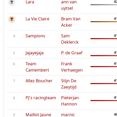
Lara
ann van
4
uytsel
La Vie Claire
Bram Van
4
Acker
Sampions
Sam
4
4
Deklerck
Jajayejaja
P. de Graaf
4
5
Team
Frank
4
6
Camembert
Verhaegen
Allez Boucher
Stijn De
4
7
Zaeytijd
PJ's racingteam
Pieterjan
4
8
Hannon
Maillot Jaune
marnic
4
9