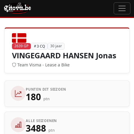
2639 GP
30 jaar
3 CQ
VINGEGAARD HANSEN Jonas
Team Visma - Lease a Bike
PUNTEN DIT SEIZOEN
180
ptn
ALLE SEIZOENEN
3488
ptn