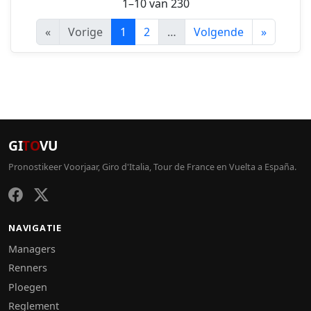
1–10 van 230
«
Vorige
1
2
…
Volgende
»
GI
TO
VU
Pronostikeer Voorjaar, Giro d'Italia, Tour de France en Vuelta a España.
NAVIGATIE
Managers
Renners
Ploegen
Reglement