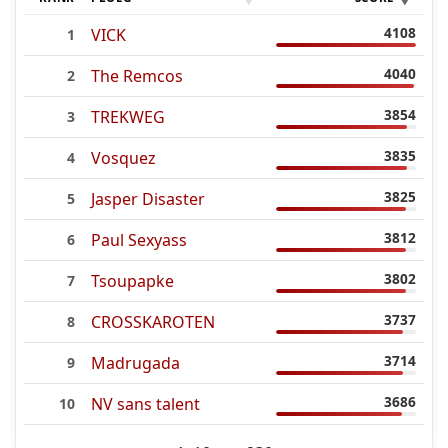
4108
VICK
1
4040
The Remcos
2
3854
TREKWEG
3
3835
Vosquez
4
3825
Jasper Disaster
5
3812
Paul Sexyass
6
3802
Tsoupapke
7
3737
CROSSKAROTEN
8
3714
Madrugada
9
3686
NV sans talent
10