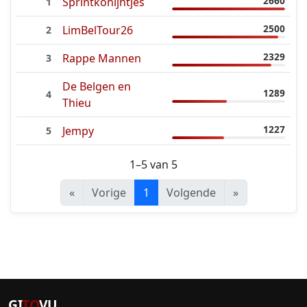
2660
Sprintkonijntjes
1
2500
LimBelTour26
2
2329
Rappe Mannen
3
De Belgen en
1289
4
Thieu
1227
Jempy
5
1–5 van 5
«
Vorige
1
Volgende
»
GI
TO
VU