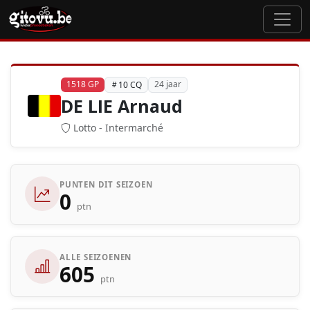
1518 GP
24 jaar
10 CQ
DE LIE Arnaud
Lotto - Intermarché
PUNTEN DIT SEIZOEN
0
ptn
ALLE SEIZOENEN
605
ptn