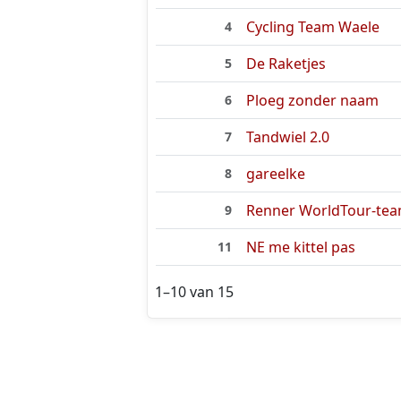
Cycling Team Waele
4
De Raketjes
5
Ploeg zonder naam
6
Tandwiel 2.0
7
gareelke
8
Renner WorldTour-te
9
NE me kittel pas
11
1–10 van 15