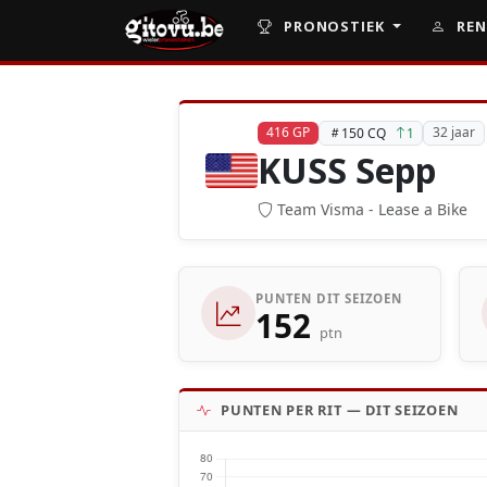
PRONOSTIEK
REN
416 GP
32 jaar
150 CQ
1
KUSS Sepp
Team Visma - Lease a Bike
PUNTEN DIT SEIZOEN
152
ptn
PUNTEN PER RIT — DIT SEIZOEN