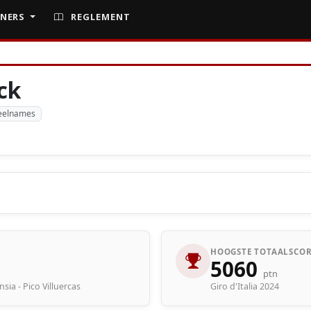
NERS
REGLEMENT
ck
eelnames
HOOGSTE TOTAALSCOR
5060
ptn
nsia - Pico Villuercas
Giro d'Italia 2024