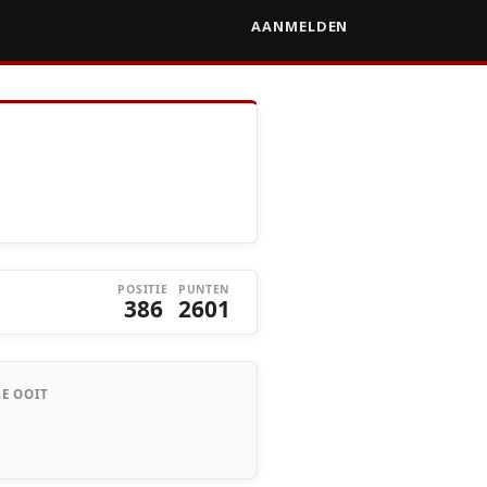
AANMELDEN
POSITIE
PUNTEN
386
2601
E OOIT