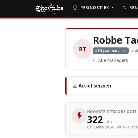
PRONOSTIEK
REN
Robbe Ta
RT
0 d
6 jaar manager
Alle managers
Actief seizoen
HOOGSTE RITSCORE OOIT
322
ptn
La Vuelta 2024 • Rit 4 • Place