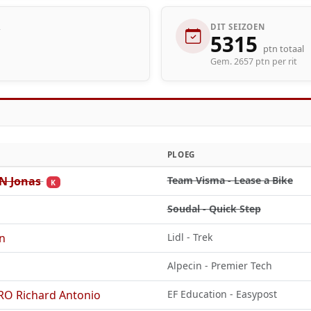
R
DIT SEIZOEN
5315
ptn totaal
Gem. 2657 ptn per rit
PLOEG
 Jonas
Team Visma - Lease a Bike
K
Soudal - Quick Step
n
Lidl - Trek
Alpecin - Premier Tech
 Richard Antonio
EF Education - Easypost