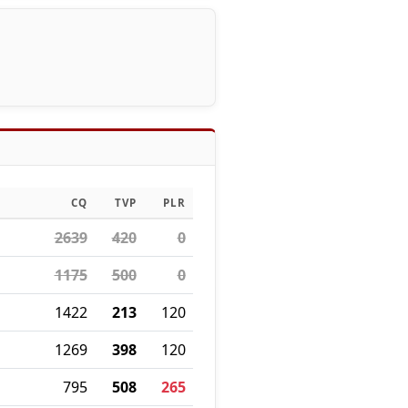
CQ
TVP
PLR
2639
420
0
1175
500
0
1422
213
120
1269
398
120
795
508
265