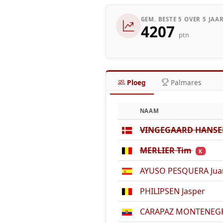
GEM. BESTE 5 OVER 5 JAA
4207
ptn
Ploeg
Palmares
NAAM
VINGEGAARD HANSEN
MERLIER Tim
K
AYUSO PESQUERA Jua
PHILIPSEN Jasper
CARAPAZ MONTENEGRO