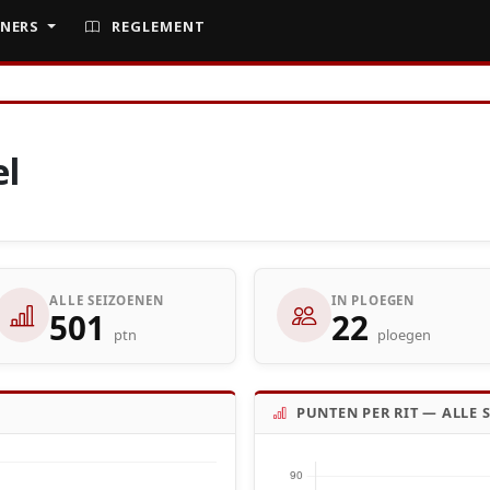
NERS
REGLEMENT
el
ALLE SEIZOENEN
IN PLOEGEN
501
22
ptn
ploegen
PUNTEN PER RIT — ALLE 