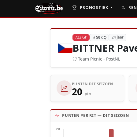
PRONOSTIEK
REN
722 GP
24 jaar
59 CQ
BITTNER Pav
Team Picnic - PostNL
PUNTEN DIT SEIZOEN
20
ptn
PUNTEN PER RIT — DIT SEIZOEN