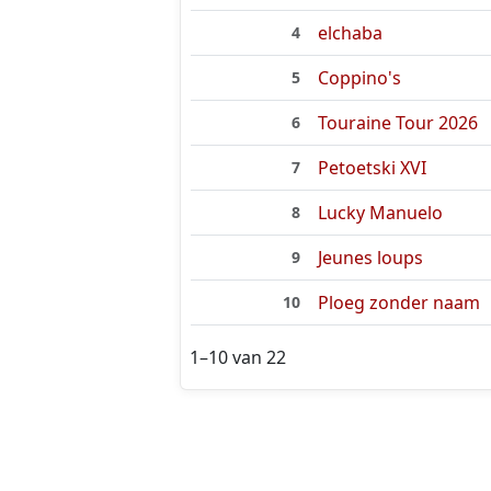
elchaba
4
Coppino's
5
Touraine Tour 2026
6
Petoetski XVI
7
Lucky Manuelo
8
Jeunes loups
9
Ploeg zonder naam
10
1–10 van 22