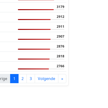
3179
2912
2911
2907
2876
2818
2766
rige
1
2
3
Volgende
»