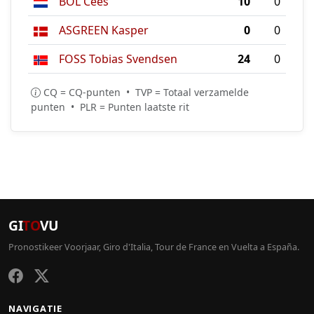
BOL Cees
10
0
ASGREEN Kasper
0
0
FOSS Tobias Svendsen
24
0
CQ = CQ-punten • TVP = Totaal verzamelde
punten • PLR = Punten laatste rit
GI
TO
VU
Pronostikeer Voorjaar, Giro d'Italia, Tour de France en Vuelta a España.
NAVIGATIE