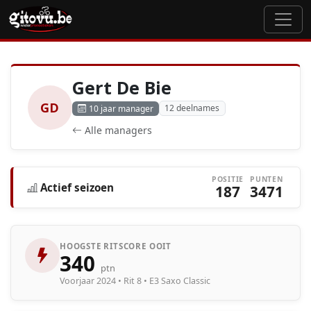
Gert De Bie
GD
12 deelnames
10 jaar manager
Alle managers
POSITIE
PUNTEN
Actief seizoen
187
3471
HOOGSTE RITSCORE OOIT
340
ptn
Voorjaar 2024 • Rit 8 • E3 Saxo Classic