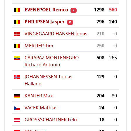
EVENEPOEL Remco
1298
560
K
PHILIPSEN Jasper
796
240
K
VINGEGAARD HANSEN Jonas
210
0
MERLIER Tim
250
0
CARAPAZ MONTENEGRO
508
265
Richard Antonio
JOHANNESSEN Tobias
129
0
Halland
KANTER Max
204
80
VACEK Mathias
24
0
GROSSSCHARTNER Felix
18
0