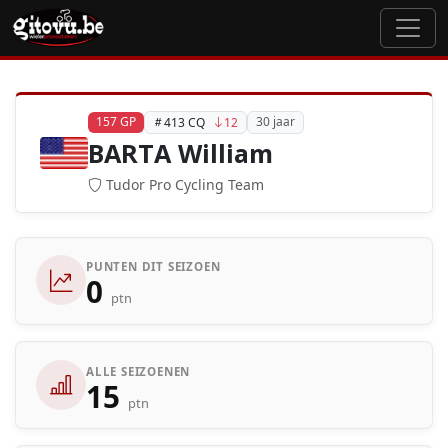
157 GP
30 jaar
413 CQ
12
BARTA William
Tudor Pro Cycling Team
PUNTEN DIT SEIZOEN
0
ptn
ALLE SEIZOENEN
15
ptn