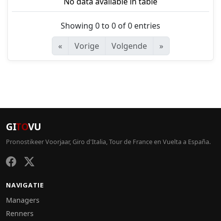
No data available in table
Showing 0 to 0 of 0 entries
«
Vorige
Volgende
»
GI
TO
VU
Pronostikeer Voorjaar, Giro d'Italia, Tour de France en Vuelta a España.
NAVIGATIE
Managers
Renners