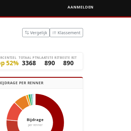
AANMELDEN
Vergelijk
Klassement
ERCENTIEL
TOTAAL PTN
LAATSTE RIT
BESTE RIT
op 52%
3368
890
890
BIJDRAGE PER RENNER