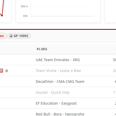
len
GP: 10992
PLOEG
UAE Team Emirates - XRG
5
Team Visma - Lease a Bike
2
K
Decathlon - CMA CMG Team
Soudal - Quick Step
1
EF Education - Easypost
Red Bull - Bora - Hansgrohe