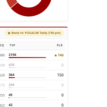
Beste rit: POGACAR Tadej (740 ptn)
CQ
TVP
PLR
2156
080
740
420
0
639
364
150
629
250
0
175
45
0
255
42
0
422