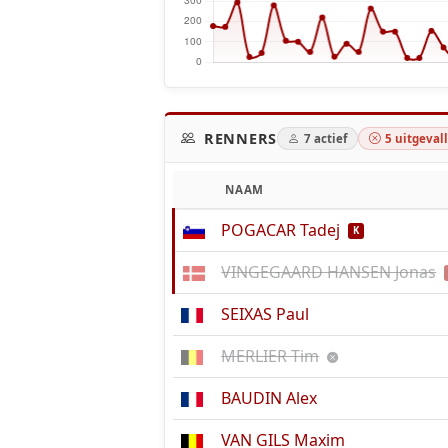
RENNERS
7 actief
5 uitgeval
NAAM
POGACAR Tadej
K
VINGEGAARD HANSEN Jonas
SEIXAS Paul
MERLIER Tim
BAUDIN Alex
VAN GILS Maxim