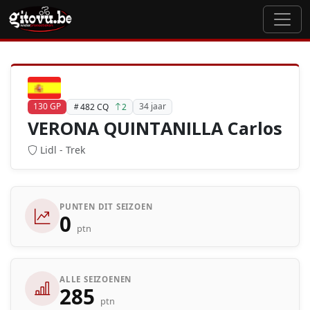
130 GP
34 jaar
482 CQ
2
VERONA QUINTANILLA Carlos
Lidl - Trek
PUNTEN DIT SEIZOEN
0
ptn
ALLE SEIZOENEN
285
ptn