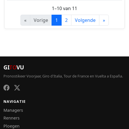
1–10 van 11
«
Vorige
1
2
Volgende
»
GI
TO
VU
Pronostikeer Voorjaar, Giro d'Italia, Tour de France en Vuelta a España.
NAVIGATIE
Managers
Renners
Ploegen