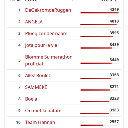
4249
DeGekromdeRuggen
1
4010
ANGELA
2
3595
Ploeg zonder naam
3
3489
Jota pour la vie
4
Blomme 5u marathon
3449
5
proficiat!
3368
Allez Roulez
6
3271
SAMMEKE
7
3223
Boela
8
3183
On met la patate
9
2557
Team Hannah
10