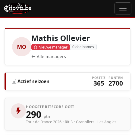
Mathis Ollevier
MO
0 deelnames
Nieuwe manager
Alle managers
POSITIE
PUNTEN
Actief seizoen
365
2700
HOOGSTE RITSCORE OOIT
290
ptn
Tour de France 2026 • Rit 3 • Granollers - Les Angles