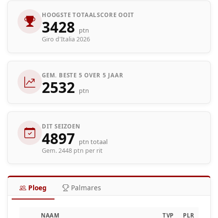
HOOGSTE TOTAALSCORE OOIT
3428
ptn
Giro d'Italia 2026
GEM. BESTE 5 OVER 5 JAAR
2532
ptn
DIT SEIZOEN
4897
ptn totaal
Gem. 2448 ptn per rit
Ploeg
Palmares
NAAM
TVP
PLR