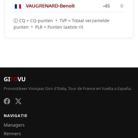
VAUGRENARD Benoît
-45
0
CQ = CQ-punten • TVP = Totaal verzamelde
punten • PLR = Punten laatste rit
GI
TO
VU
Pronostikeer Voorjaar, Giro d'Italia, Tour de France en Vuelta a España.
NAVIGATIE
Managers
Renners