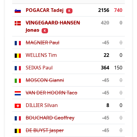
POGACAR Tadej
2156
740
K
VINGEGAARD HANSEN
420
0
Jonas
K
MAGNIER Paul
-45
0
WELLENS Tim
22
0
SEIXAS Paul
364
150
MOSCON Gianni
-45
0
VAN DER HOORN Taco
-45
0
DILLIER Silvan
8
0
BOUCHARD Geoffrey
-45
0
DE BUYST Jasper
-45
0