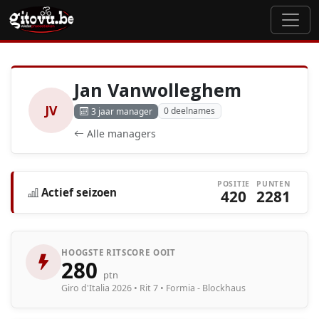
Jan Vanwolleghem
JV
0 deelnames
3 jaar manager
Alle managers
POSITIE
PUNTEN
Actief seizoen
420
2281
HOOGSTE RITSCORE OOIT
280
ptn
Giro d'Italia 2026 • Rit 7 • Formia - Blockhaus