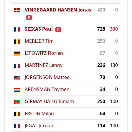
VINGEGAARD HANSEN Jonas
420
0
K
SEIXAS Paul
728
300
K
MERLIER Tim
250
0
LIPOWITZ Florian
97
0
MARTINEZ Lenny
236
130
JORGENSON Matteo
70
0
ARENSMAN Thymen
34
0
GIRMAY HAILU Biniam
250
100
FRETIN Milan
64
0
JEGAT Jordan
114
100