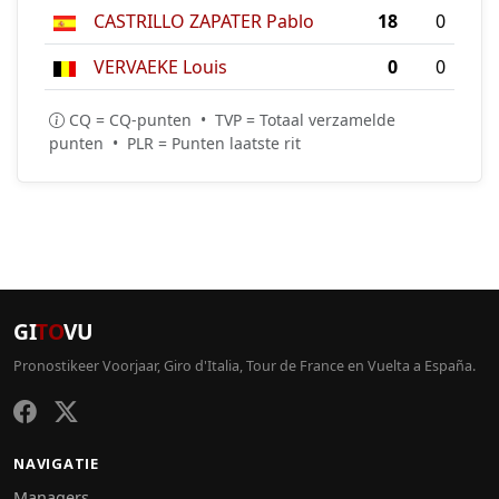
CASTRILLO ZAPATER Pablo
18
0
VERVAEKE Louis
0
0
CQ = CQ-punten • TVP = Totaal verzamelde
punten • PLR = Punten laatste rit
GI
TO
VU
Pronostikeer Voorjaar, Giro d'Italia, Tour de France en Vuelta a España.
NAVIGATIE
Managers