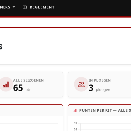
NERS
REGLEMENT
s
ALLE SEIZOENEN
IN PLOEGEN
65
3
ptn
ploegen
PUNTEN PER RIT — ALLE 