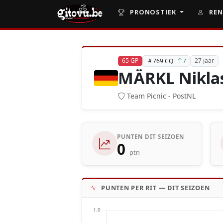
PRONOSTIEK
REN
65 GP
27 jaar
769 CQ
7
MÄRKL Nikla
Team Picnic - PostNL
PUNTEN DIT SEIZOEN
0
ptn
PUNTEN PER RIT — DIT SEIZOEN