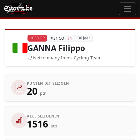
1030 GP
30 jaar
31 CQ
1
GANNA Filippo
Netcompany Ineos Cycling Team
PUNTEN DIT SEIZOEN
20
ptn
ALLE SEIZOENEN
1516
ptn