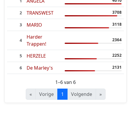
4010
ANGELA
1
3708
TRANSWEST
2
3118
MARIO
3
Harder
2364
4
Trappen!
2252
HERZELE
5
2131
De Marley's
6
1–6 van 6
«
Vorige
1
Volgende
»