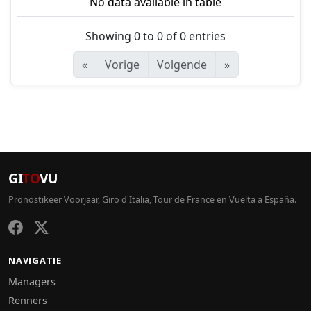
No data available in table
Showing 0 to 0 of 0 entries
«
Vorige
Volgende
»
GI
TO
VU
Pronostikeer Voorjaar, Giro d'Italia, Tour de France en Vuelta a España.
NAVIGATIE
Managers
Renners