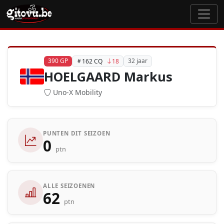
390 GP
32 jaar
162 CQ
18
HOELGAARD Markus
Uno-X Mobility
PUNTEN DIT SEIZOEN
0
ptn
ALLE SEIZOENEN
62
ptn