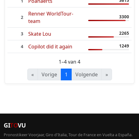
3615
Poanaerts
1
Renner WorldTour-
3300
2
team
2265
Skate Lou
3
1249
Copilot did it again
4
1–4 van 4
«
Vorige
1
Volgende
»
GI
TO
VU
Pronostikeer Voorjaar, Giro d'Italia, Tour de France en Vuelta a España.