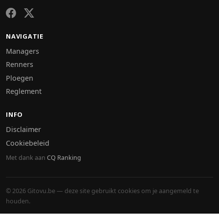
NAVIGATIE
Managers
Renners
Ploegen
Reglement
INFO
Disclaimer
Cookiebeleid
Met dank aan
CQ Ranking
© 2026 Gitovu.be — deze site gebruikt cookies om je aangemeld te
houden.