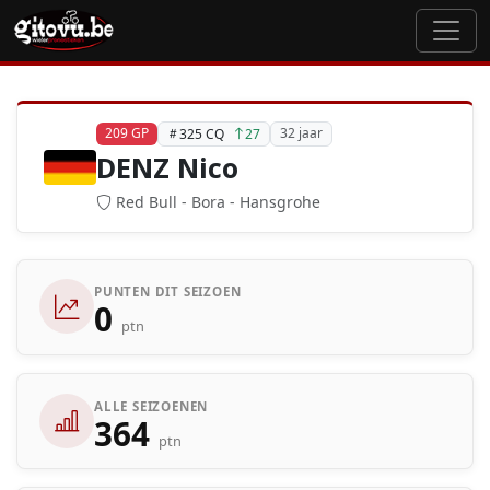
209 GP
32 jaar
325 CQ
27
DENZ Nico
Red Bull - Bora - Hansgrohe
PUNTEN DIT SEIZOEN
0
ptn
ALLE SEIZOENEN
364
ptn