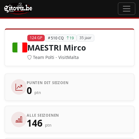
124 GP
35 jaar
510 CQ
19
MAESTRI Mirco
Team Polti - VisitMalta
PUNTEN DIT SEIZOEN
0
ptn
ALLE SEIZOENEN
146
ptn