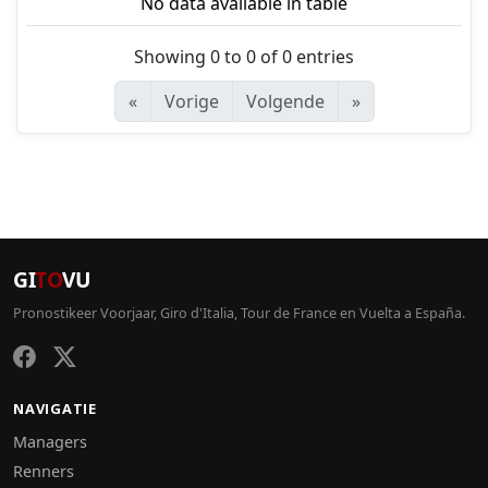
No data available in table
Showing 0 to 0 of 0 entries
«
Vorige
Volgende
»
GI
TO
VU
Pronostikeer Voorjaar, Giro d'Italia, Tour de France en Vuelta a España.
NAVIGATIE
Managers
Renners