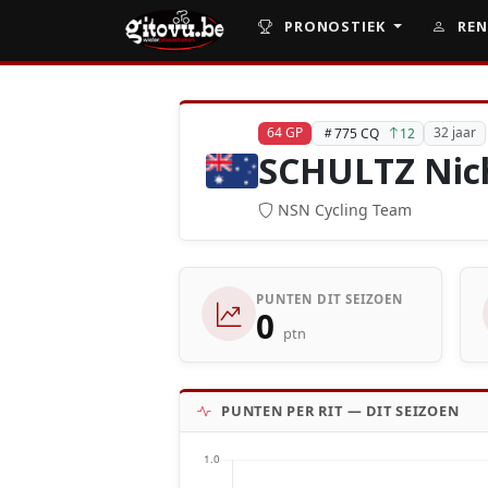
PRONOSTIEK
REN
64 GP
32 jaar
775 CQ
12
SCHULTZ Nic
NSN Cycling Team
PUNTEN DIT SEIZOEN
0
ptn
PUNTEN PER RIT — DIT SEIZOEN