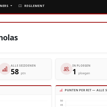
NERS
REGLEMENT
holas
ALLE SEIZOENEN
IN PLOEGEN
58
1
ptn
ploegen
PUNTEN PER RIT — ALLE 