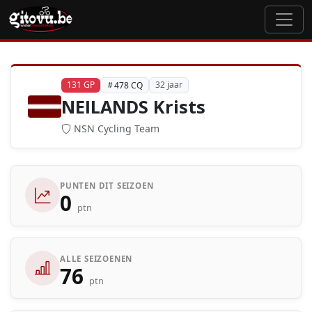
131 GP
32 jaar
478 CQ
NEILANDS Krists
NSN Cycling Team
PUNTEN DIT SEIZOEN
0
ptn
ALLE SEIZOENEN
76
ptn