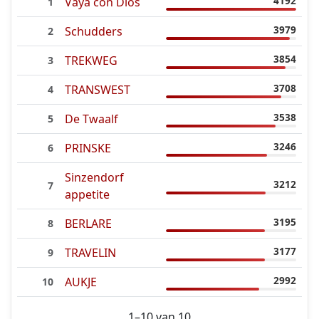
4192
Vaya con Dios
1
3979
Schudders
2
3854
TREKWEG
3
3708
TRANSWEST
4
3538
De Twaalf
5
3246
PRINSKE
6
Sinzendorf
3212
7
appetite
3195
BERLARE
8
3177
TRAVELIN
9
2992
AUKJE
10
1–10 van 10