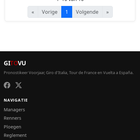
«
Vorige
1
Volgende
»
GI
TO
VU
Pronostikeer Voorjaar, Giro d'Italia, Tour de France en Vuelta a España.
NAVIGATIE
Managers
Renners
Ploegen
Reglement