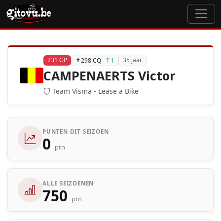
231 GP
35 jaar
298 CQ
1
CAMPENAERTS Victor
Team Visma - Lease a Bike
PUNTEN DIT SEIZOEN
0
ptn
ALLE SEIZOENEN
750
ptn