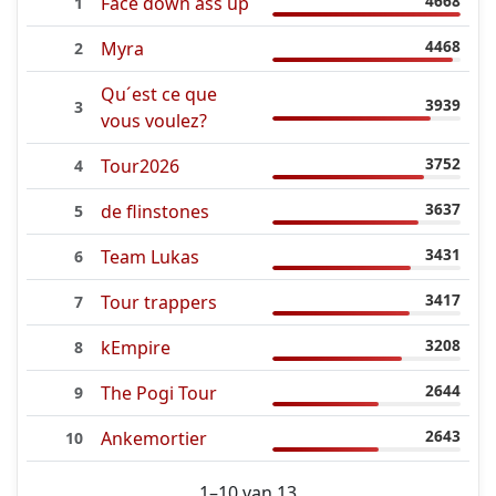
4668
Face down ass up
1
4468
Myra
2
Qu´est ce que
3939
3
vous voulez?
3752
Tour2026
4
3637
de flinstones
5
3431
Team Lukas
6
3417
Tour trappers
7
3208
kEmpire
8
2644
The Pogi Tour
9
2643
Ankemortier
10
1–10 van 13