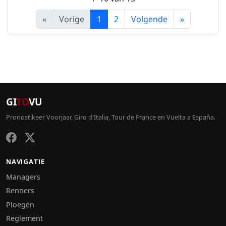
«
Vorige
1
2
Volgende
»
GI
TO
VU
Pronostikeer Voorjaar, Giro d'Italia, Tour de France en Vuelta a España.
NAVIGATIE
Managers
Renners
Ploegen
Reglement