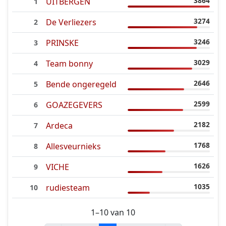
3864
UITBERGEN
1
3274
De Verliezers
2
3246
PRINSKE
3
3029
Team bonny
4
2646
Bende ongeregeld
5
2599
GOAZEGEVERS
6
2182
Ardeca
7
1768
Allesveurnieks
8
1626
VICHE
9
1035
rudiesteam
10
1–10 van 10