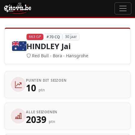
663 GP
30 jaar
70 CQ
HINDLEY Jai
Red Bull - Bora - Hansgrohe
PUNTEN DIT SEIZOEN
10
ptn
ALLE SEIZOENEN
2039
ptn