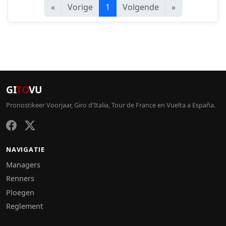
«
Vorige
1
Volgende
»
GI
TO
VU
Pronostikeer Voorjaar, Giro d'Italia, Tour de France en Vuelta a España.
NAVIGATIE
Managers
Renners
Ploegen
Reglement