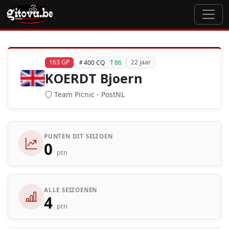
163 GP
22 jaar
400 CQ
86
KOERDT Bjoern
Team Picnic - PostNL
PUNTEN DIT SEIZOEN
0
ptn
ALLE SEIZOENEN
4
ptn