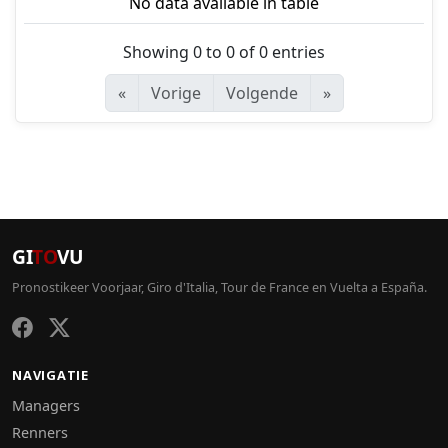
No data available in table
Showing 0 to 0 of 0 entries
«
Vorige
Volgende
»
GI
TO
VU
Pronostikeer Voorjaar, Giro d'Italia, Tour de France en Vuelta a España.
NAVIGATIE
Managers
Renners