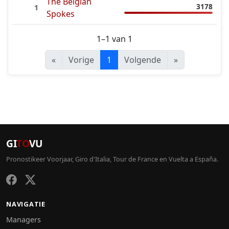
The Belgian
3178
1
Spokes
1–1 van 1
«
Vorige
1
Volgende
»
GI
TO
VU
Pronostikeer Voorjaar, Giro d'Italia, Tour de France en Vuelta a España.
NAVIGATIE
Managers