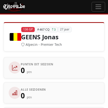
136 GP
27 jaar
467 CQ
3
GEENS Jonas
Alpecin - Premier Tech
PUNTEN DIT SEIZOEN
0
ptn
ALLE SEIZOENEN
0
ptn