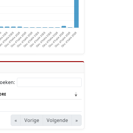
oeken:
ORE
«
Vorige
Volgende
»