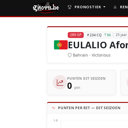
PRONOSTIEK
REN
289 GP
25 jaar
234 CQ
96
EULALIO Afo
Bahrain - Victorious
PUNTEN DIT SEIZOEN
0
ptn
PUNTEN PER RIT — DIT SEIZOEN