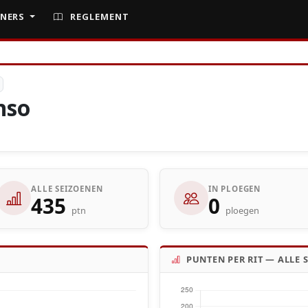
NERS
REGLEMENT
nso
ALLE SEIZOENEN
IN PLOEGEN
435
0
ptn
ploegen
PUNTEN PER RIT — ALLE 