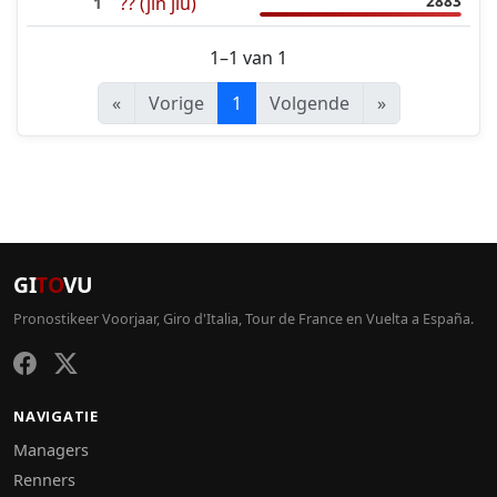
2883
?? (jin jiu)
1
1–1 van 1
«
Vorige
1
Volgende
»
GI
TO
VU
Pronostikeer Voorjaar, Giro d'Italia, Tour de France en Vuelta a España.
NAVIGATIE
Managers
Renners