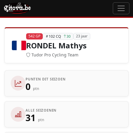
542 GP
23 jaar
102 CQ
30
RONDEL Mathys
Tudor Pro Cycling Team
PUNTEN DIT SEIZOEN
0
ptn
ALLE SEIZOENEN
31
ptn