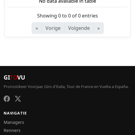
No data available in table
Showing 0 to 0 of 0 entries
«
Vorige
Volgende
»
GI
TO
VU
Pronostikeer Voorjaar, Giro d'Italia, Tour de France en Vuelta a España.
NAVIGATIE
Managers
Renners