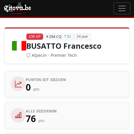
236 GP
24 jaar
294 CQ
31
BUSATTO Francesco
Alpecin - Premier Tech
PUNTEN DIT SEIZOEN
0
ptn
ALLE SEIZOENEN
76
ptn