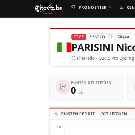
PRONOSTIEK
REN
77 GP
26 jaar
687 CQ
2
PARISINI Nic
Pinarello - Q36.5 Pro Cyclin
PUNTEN DIT SEIZOEN
0
ptn
PUNTEN PER RIT — DIT SEIZOEN