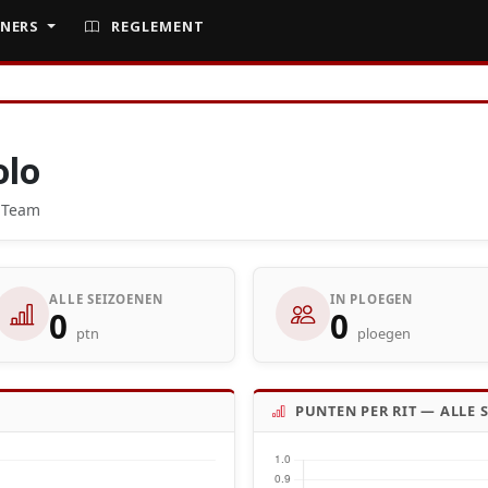
NERS
REGLEMENT
olo
g Team
ALLE SEIZOENEN
IN PLOEGEN
0
0
ptn
ploegen
PUNTEN PER RIT — ALLE 