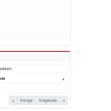
oeken:
ORE
«
Vorige
Volgende
»