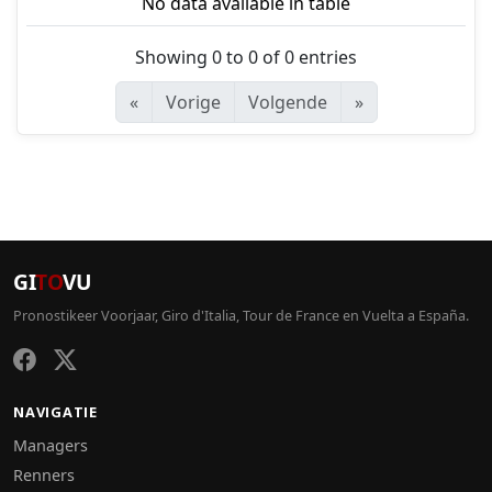
No data available in table
Showing 0 to 0 of 0 entries
«
Vorige
Volgende
»
GI
TO
VU
Pronostikeer Voorjaar, Giro d'Italia, Tour de France en Vuelta a España.
NAVIGATIE
Managers
Renners