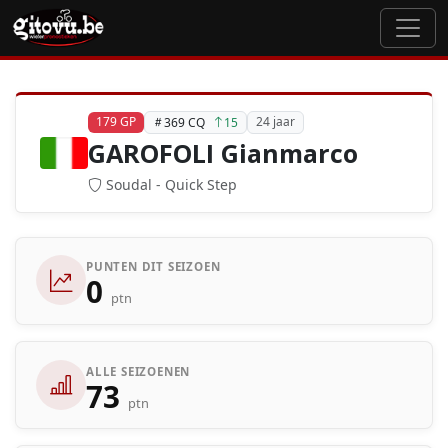
179 GP
24 jaar
369 CQ
15
GAROFOLI Gianmarco
Soudal - Quick Step
PUNTEN DIT SEIZOEN
0
ptn
ALLE SEIZOENEN
73
ptn