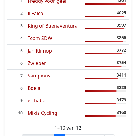
4201
Freddy voor geel
1
4025
Il Falco
2
3997
King of Buenaventura
3
3856
Team SDW
4
3772
Jan Klimop
5
3754
Zwieber
6
3411
Sampions
7
3223
Boela
8
3179
elchaba
9
3160
Mikis Cycling
10
1–10 van 12