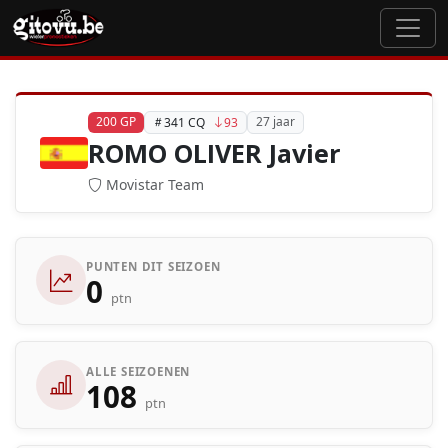
200 GP
27 jaar
341 CQ
93
ROMO OLIVER Javier
Movistar Team
PUNTEN DIT SEIZOEN
0
ptn
ALLE SEIZOENEN
108
ptn