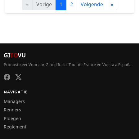
«
Vorige
1
2
Volgende
»
GI
TO
VU
Pronostikeer Voorjaar, Giro d'Italia, Tour de France en Vuelta a España.
NAVIGATIE
Managers
Renners
Ploegen
Reglement