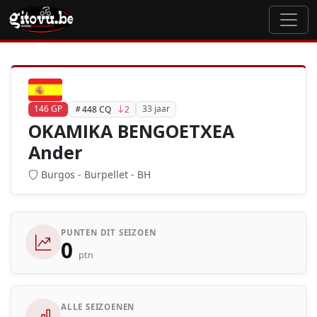
146 GP
33 jaar
448 CQ
2
OKAMIKA BENGOETXEA
Ander
Burgos - Burpellet - BH
PUNTEN DIT SEIZOEN
0
ptn
ALLE SEIZOENEN