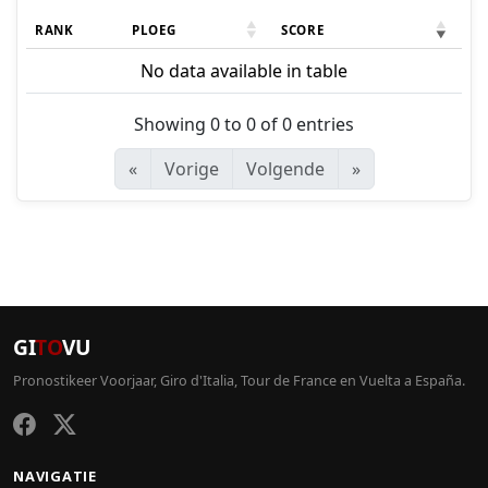
RANK
PLOEG
SCORE
No data available in table
Showing 0 to 0 of 0 entries
«
Vorige
Volgende
»
GI
TO
VU
Pronostikeer Voorjaar, Giro d'Italia, Tour de France en Vuelta a España.
NAVIGATIE