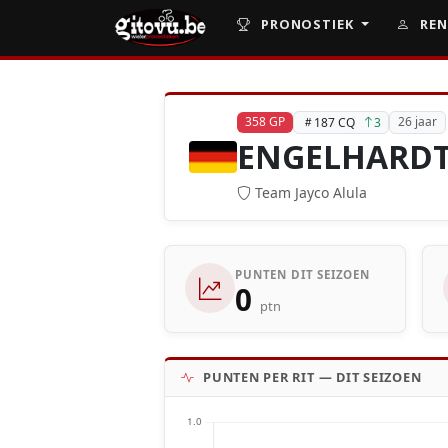
PRONOSTIEK
REN
358 GP
26 jaar
187 CQ
3
ENGELHARDT 
Team Jayco Alula
PUNTEN DIT SEIZOEN
0
ptn
PUNTEN PER RIT — DIT SEIZOEN