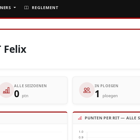
NERS
REGLEMENT
Felix
ALLE SEIZOENEN
IN PLOEGEN
0
1
ptn
ploegen
PUNTEN PER RIT — ALLE 