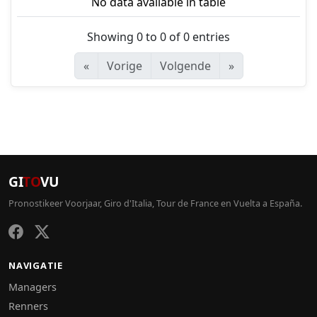
No data available in table
Showing 0 to 0 of 0 entries
«
Vorige
Volgende
»
GI
TO
VU
Pronostikeer Voorjaar, Giro d'Italia, Tour de France en Vuelta a España.
NAVIGATIE
Managers
Renners