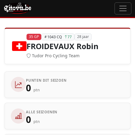
35 GP
28 jaar
1043 CQ
77
FROIDEVAUX Robin
Tudor Pro Cycling Team
PUNTEN DIT SEIZOEN
0
ptn
ALLE SEIZOENEN
0
ptn