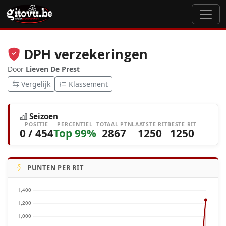
DPH verzekeringen
Door
Lieven De Prest
Vergelijk
Klassement
Seizoen
POSITIE
PERCENTIEL
TOTAAL PTN
LAATSTE RIT
BESTE RIT
0 / 454
Top 99%
2867
1250
1250
PUNTEN PER RIT