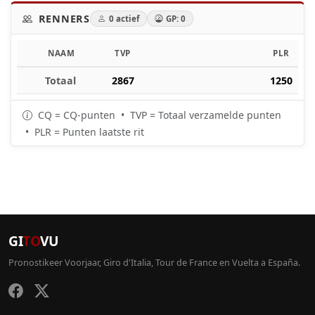
RENNERS
0 actief
GP: 0
NAAM
TVP
PLR
Totaal
2867
1250
CQ = CQ-punten • TVP = Totaal verzamelde punten
• PLR = Punten laatste rit
GI
TO
VU
Pronostikeer Voorjaar, Giro d'Italia, Tour de France en Vuelta a España.