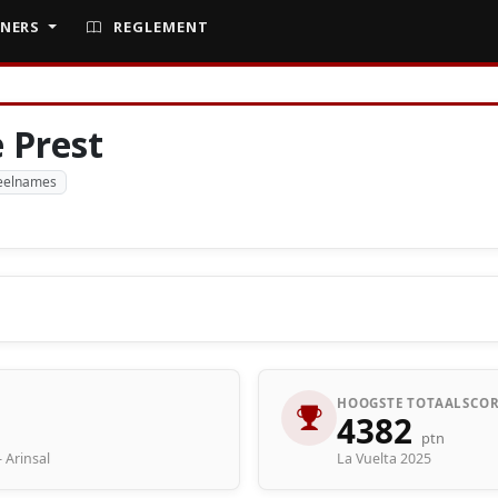
NERS
REGLEMENT
 Prest
eelnames
HOOGSTE TOTAALSCOR
4382
ptn
- Arinsal
La Vuelta 2025