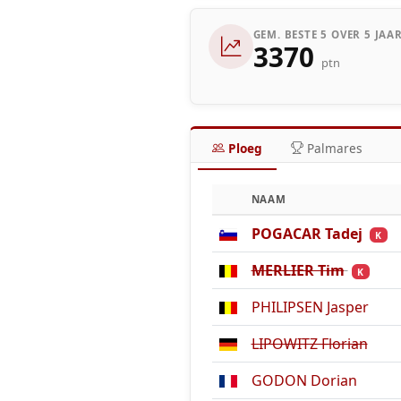
GEM. BESTE 5 OVER 5 JAA
3370
ptn
Ploeg
Palmares
NAAM
POGACAR Tadej
K
MERLIER Tim
K
PHILIPSEN Jasper
LIPOWITZ Florian
GODON Dorian