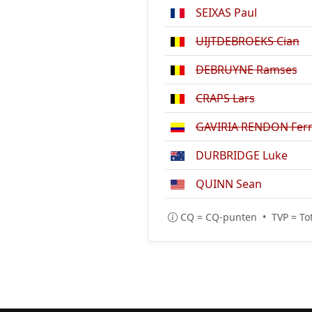
SEIXAS Paul
UIJTDEBROEKS Cian
DEBRUYNE Ramses
CRAPS Lars
GAVIRIA RENDON Fer
DURBRIDGE Luke
QUINN Sean
CQ = CQ-punten • TVP = Tot