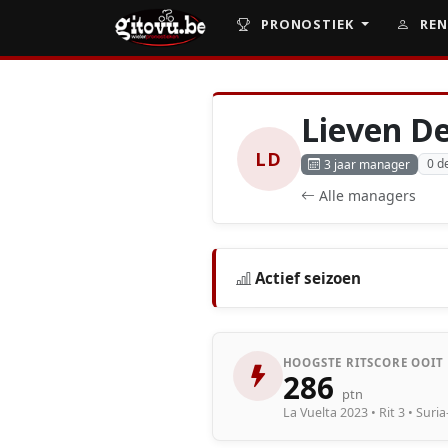
PRONOSTIEK
REN
Lieven De
LD
0 d
3 jaar manager
Alle managers
Actief seizoen
HOOGSTE RITSCORE OOIT
286
ptn
La Vuelta 2023 • Rit 3 • Suria