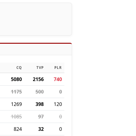
CQ
TVP
PLR
5080
2156
740
1175
500
0
1269
398
120
1085
97
0
824
32
0