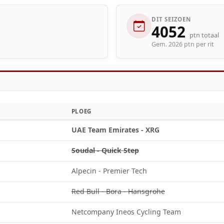
R
DIT SEIZOEN
4052
ptn totaal
Gem. 2026 ptn per rit
PLOEG
UAE Team Emirates - XRG
Soudal - Quick Step
Alpecin - Premier Tech
Red Bull - Bora - Hansgrohe
Netcompany Ineos Cycling Team