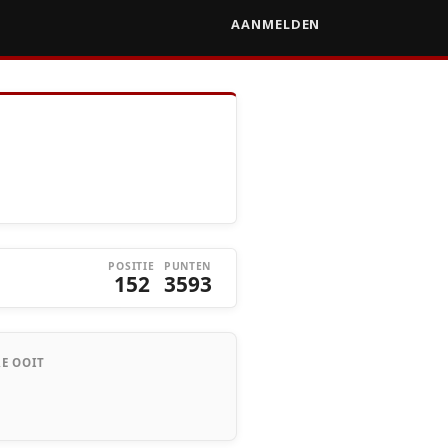
AANMELDEN
POSITIE
PUNTEN
152
3593
E OOIT