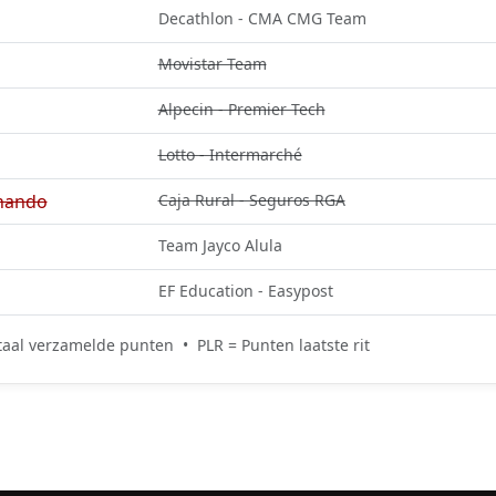
Decathlon - CMA CMG Team
Movistar Team
Alpecin - Premier Tech
Lotto - Intermarché
nando
Caja Rural - Seguros RGA
Team Jayco Alula
EF Education - Easypost
aal verzamelde punten • PLR = Punten laatste rit