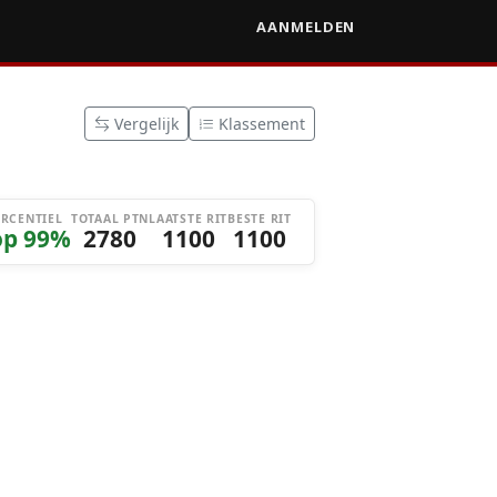
AANMELDEN
Vergelijk
Klassement
ERCENTIEL
TOTAAL PTN
LAATSTE RIT
BESTE RIT
op 99%
2780
1100
1100