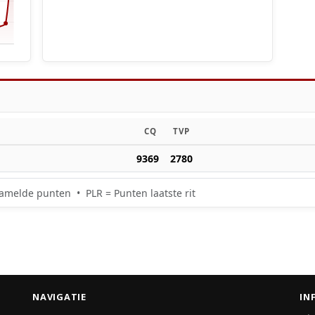
CQ
TVP
9369
2780
amelde punten • PLR = Punten laatste rit
NAVIGATIE
IN