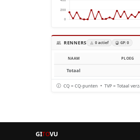
RENNERS
0 actief
GP: 0
NAAM
PLOEG
Totaal
CQ = CQ-punten • TVP = Totaal verz
GI
TO
VU