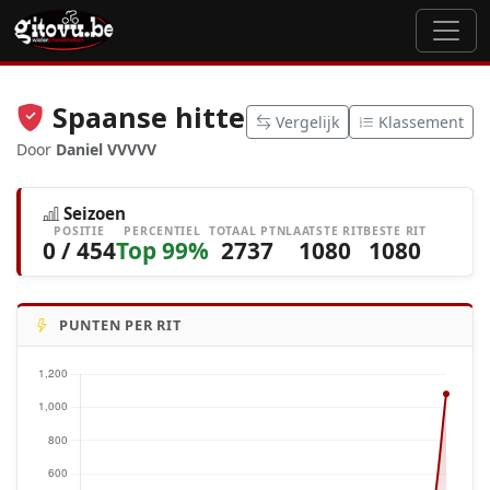
Spaanse hitte
Vergelijk
Klassement
Door
Daniel VVVVV
Seizoen
POSITIE
PERCENTIEL
TOTAAL PTN
LAATSTE RIT
BESTE RIT
0 / 454
Top 99%
2737
1080
1080
PUNTEN PER RIT