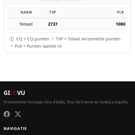
NAAM
TVP
PLR
Totaal
2737
1080
CQ = CQ-punten • TVP = Totaal verzamelde punten
• PLR = Punten laatste rit
GI
TO
VU
Pronostikeer Voorjaar, Giro d'Italia, Tour de France en Vuelta a España.
NAVIGATIE