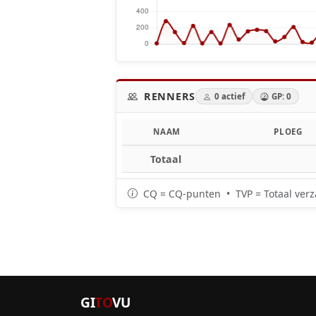
RENNERS
0 actief
GP: 0
NAAM
PLOEG
Totaal
CQ = CQ-punten • TVP = Totaal verz
GI
TO
VU