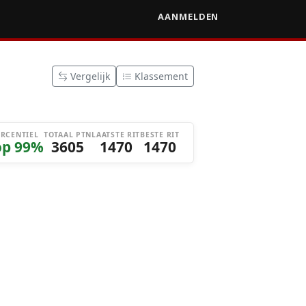
AANMELDEN
Vergelijk
Klassement
ERCENTIEL
TOTAAL PTN
LAATSTE RIT
BESTE RIT
op 99%
3605
1470
1470