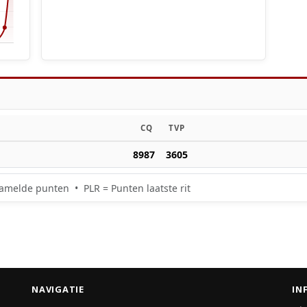
CQ
TVP
8987
3605
amelde punten • PLR = Punten laatste rit
NAVIGATIE
IN