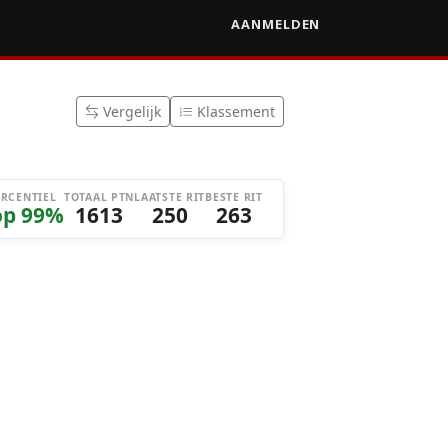
AANMELDEN
Vergelijk
Klassement
ERCENTIEL
TOTAAL PTN
LAATSTE RIT
BESTE RIT
op 99%
1613
250
263