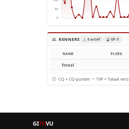
RENNERS
0 actief
GP: 0
NAAM
PLOEG
Totaal
CQ = CQ-punten • TVP = Totaal verz
GI
TO
VU