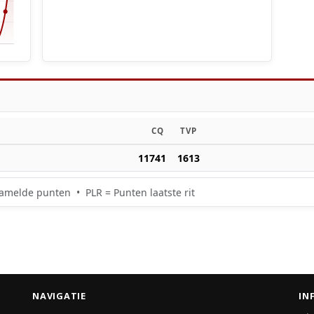
CQ
TVP
11741
1613
amelde punten • PLR = Punten laatste rit
NAVIGATIE
IN