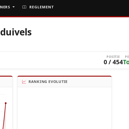
NERS
REGLEMENT
duivels
POSITIE
P
0 / 454
T
RANKING EVOLUTIE