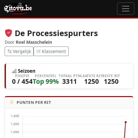
De Processiespurters
Door
Roel Masschelein
Vergelijk
Klassement
Seizoen
POSITIE
PERCENTIEL
TOTAAL PTN
LAATSTE RIT
BESTE RIT
0 / 454
Top 99%
3311
1250
1250
PUNTEN PER RIT