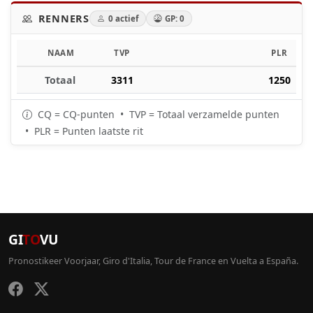
RENNERS
0 actief
GP: 0
NAAM
TVP
PLR
Totaal
3311
1250
CQ = CQ-punten • TVP = Totaal verzamelde punten
• PLR = Punten laatste rit
GI
TO
VU
Pronostikeer Voorjaar, Giro d'Italia, Tour de France en Vuelta a España.