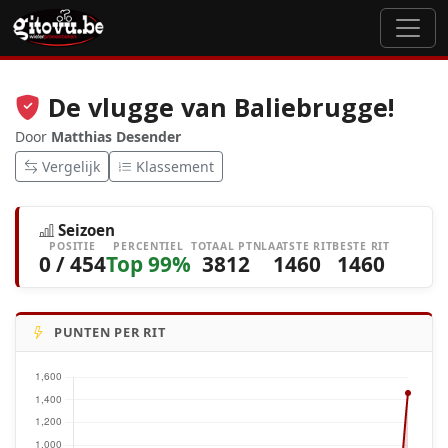
De vlugge van Baliebrugge!
Door
Matthias Desender
Vergelijk
Klassement
Seizoen
POSITIE
PERCENTIEL
TOTAAL PTN
LAATSTE RIT
BESTE RIT
0 / 454
Top 99%
3812
1460
1460
PUNTEN PER RIT