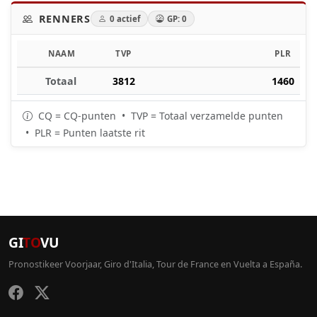
RENNERS
0 actief
GP: 0
NAAM
TVP
PLR
Totaal
3812
1460
CQ = CQ-punten • TVP = Totaal verzamelde punten
• PLR = Punten laatste rit
GI
TO
VU
Pronostikeer Voorjaar, Giro d'Italia, Tour de France en Vuelta a España.