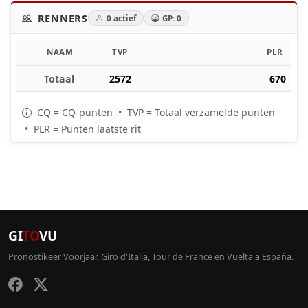
RENNERS
0 actief
GP: 0
NAAM
TVP
PLR
Totaal
2572
670
CQ = CQ-punten • TVP = Totaal verzamelde punten
• PLR = Punten laatste rit
GI
TO
VU
Pronostikeer Voorjaar, Giro d'Italia, Tour de France en Vuelta a España.