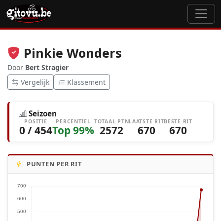
Pinkie Wonders
Door
Bert Stragier
Vergelijk
Klassement
Seizoen
POSITIE
PERCENTIEL
TOTAAL PTN
LAATSTE RIT
BESTE RIT
0 / 454
Top 99%
2572
670
670
PUNTEN PER RIT