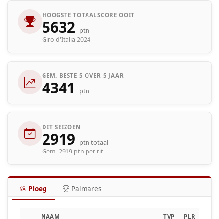
HOOGSTE TOTAALSCORE OOIT
5632
ptn
Giro d'Italia 2024
GEM. BESTE 5 OVER 5 JAAR
4341
ptn
DIT SEIZOEN
2919
ptn totaal
Gem. 2919 ptn per rit
Ploeg
Palmares
NAAM
TVP
PLR