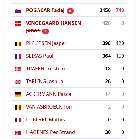
POGACAR Tadej
2156
740
K
VINGEGAARD HANSEN
420
0
Jonas
K
PHILIPSEN Jasper
398
120
SEIXAS Paul
364
150
TRAEEN Torstein
18
0
TARLING Joshua
26
0
ACKERMANN Pascal
14
0
VAN ASBROECK Tom
2
0
LE BERRE Mathis
0
0
HAGENES Per Strand
30
0