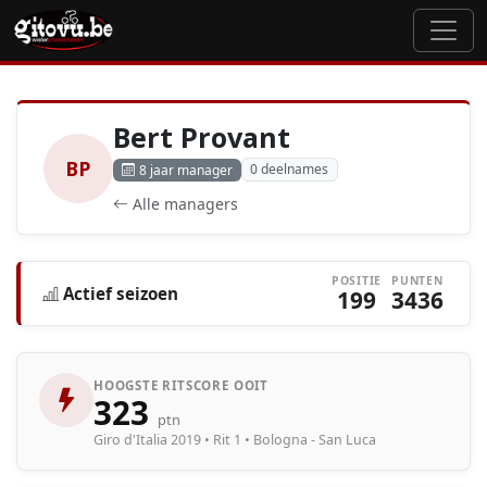
Bert Provant
BP
0 deelnames
8 jaar manager
Alle managers
POSITIE
PUNTEN
Actief seizoen
199
3436
HOOGSTE RITSCORE OOIT
323
ptn
Giro d'Italia 2019 • Rit 1 • Bologna - San Luca