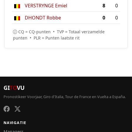
VERSTRYNGE Emiel
8
0
DHONDT Robbe
0
0
CQ = CQ-punten • TVP = Totaal verzamelde
punten • PLR = Punten laatste rit
GI
TO
VU
Pronostikeer Voorjaar, Giro d'Italia, Tour de France en Vuelta a España.
NAVIGATIE
Managers