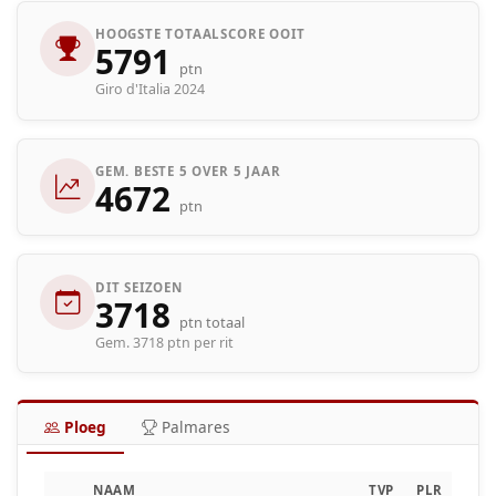
HOOGSTE TOTAALSCORE OOIT
5791
ptn
Giro d'Italia 2024
GEM. BESTE 5 OVER 5 JAAR
4672
ptn
DIT SEIZOEN
3718
ptn totaal
Gem. 3718 ptn per rit
Ploeg
Palmares
NAAM
TVP
PLR