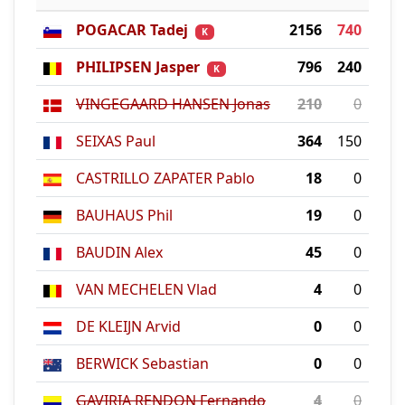
POGACAR Tadej
2156
740
K
PHILIPSEN Jasper
796
240
K
VINGEGAARD HANSEN Jonas
210
0
SEIXAS Paul
364
150
CASTRILLO ZAPATER Pablo
18
0
BAUHAUS Phil
19
0
BAUDIN Alex
45
0
VAN MECHELEN Vlad
4
0
DE KLEIJN Arvid
0
0
BERWICK Sebastian
0
0
GAVIRIA RENDON Fernando
4
0