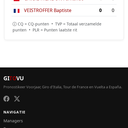
VEISTROFFER Baptiste
0
0
CQ = CQ-punten • TVP = Totaal verzamelde
punten • PLR = Punten laatste rit
GI
TO
VU
Pronostikeer Voorjaar, Giro d'Italia, Tour de France en Vuelta a España.
NAVIGATIE
Managers