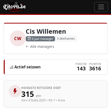
Cis Willemen
CW
0 deelnames
8 jaar manager
Alle managers
POSITIE
PUNTEN
Actief seizoen
143
3616
HOOGSTE RITSCORE OOIT
315
ptn
Giro d'Italia 2025 • Rit 7 • Arsia