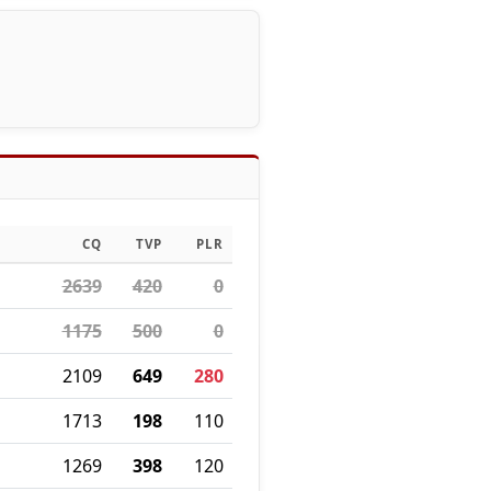
CQ
TVP
PLR
2639
420
0
1175
500
0
2109
649
280
1713
198
110
1269
398
120