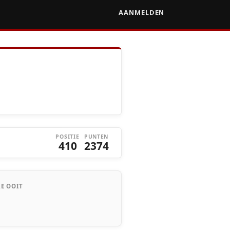
AANMELDEN
POSITIE
PUNTEN
410
2374
E OOIT