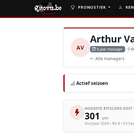
PRONOSTIEK
REN
Arthur V
AV
0 d
8 jaar manager
Alle managers
Actief seizoen
HOOGSTE RITSCORE OOIT
301
ptn
Voorjaar 2024 • Rit 8 • E3 Sa