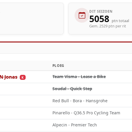
R
DIT SEIZOEN
5058
ptn totaal
Gem. 2529 ptn per rit
PLOEG
 Jonas
Team Visma - Lease a Bike
K
Soudal - Quick Step
Red Bull - Bora - Hansgrohe
Pinarello - Q36.5 Pro Cycling Team
Alpecin - Premier Tech