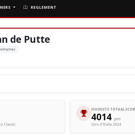
NERS
REGLEMENT
an de Putte
eelnames
HOOGSTE TOTAALSCOR
4014
ptn
xo Classic
Giro d'Italia 2024