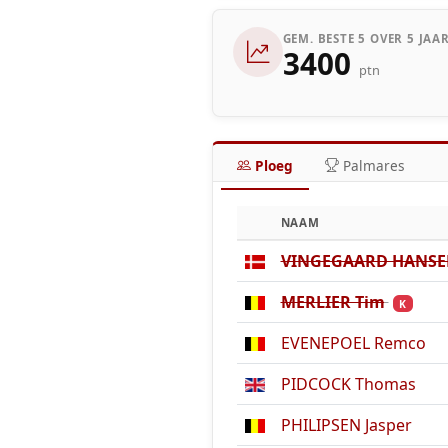
GEM. BESTE 5 OVER 5 JAA
3400
ptn
Ploeg
Palmares
NAAM
VINGEGAARD HANSEN
MERLIER Tim
K
EVENEPOEL Remco
PIDCOCK Thomas
PHILIPSEN Jasper