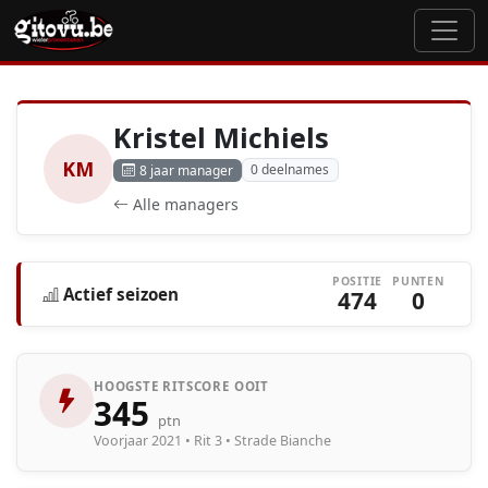
Kristel Michiels
KM
0 deelnames
8 jaar manager
Alle managers
POSITIE
PUNTEN
Actief seizoen
474
0
HOOGSTE RITSCORE OOIT
345
ptn
Voorjaar 2021 • Rit 3 • Strade Bianche