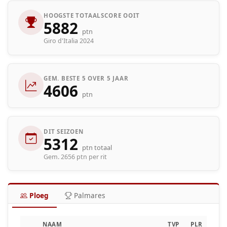
HOOGSTE TOTAALSCORE OOIT
5882
ptn
Giro d'Italia 2024
GEM. BESTE 5 OVER 5 JAAR
4606
ptn
DIT SEIZOEN
5312
ptn totaal
Gem. 2656 ptn per rit
Ploeg
Palmares
NAAM
TVP
PLR