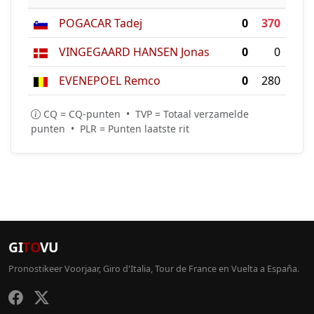
POGACAR Tadej
0
370
VINGEGAARD HANSEN Jonas
0
0
EVENEPOEL Remco
0
280
CQ = CQ-punten • TVP = Totaal verzamelde
punten • PLR = Punten laatste rit
GI
TO
VU
Pronostikeer Voorjaar, Giro d'Italia, Tour de France en Vuelta a España.