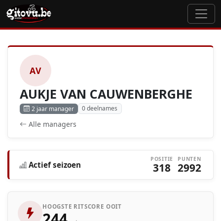
AV
AUKJE VAN CAUWENBERGHE
0 deelnames
2 jaar manager
Alle managers
POSITIE
PUNTEN
Actief seizoen
318
2992
HOOGSTE RITSCORE OOIT
244