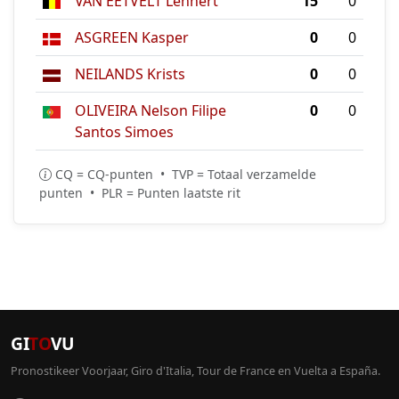
VAN EETVELT Lennert
15
0
ASGREEN Kasper
0
0
NEILANDS Krists
0
0
OLIVEIRA Nelson Filipe
0
0
Santos Simoes
CQ = CQ-punten • TVP = Totaal verzamelde
punten • PLR = Punten laatste rit
GI
TO
VU
Pronostikeer Voorjaar, Giro d'Italia, Tour de France en Vuelta a España.