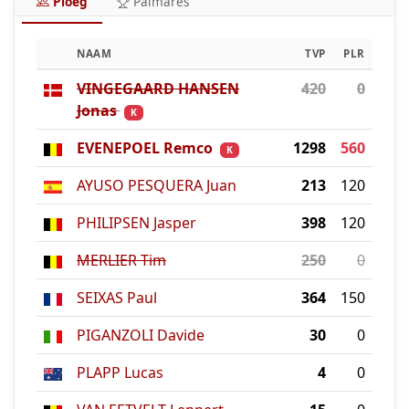
Ploeg
Palmares
NAAM
TVP
PLR
VINGEGAARD HANSEN
420
0
Jonas
K
EVENEPOEL Remco
1298
560
K
AYUSO PESQUERA Juan
213
120
PHILIPSEN Jasper
398
120
MERLIER Tim
250
0
SEIXAS Paul
364
150
PIGANZOLI Davide
30
0
PLAPP Lucas
4
0