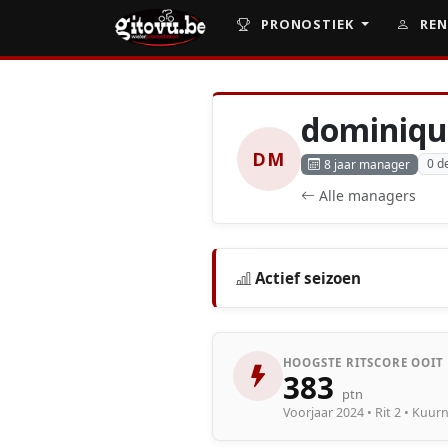
PRONOSTIEK
REN
dominiqu
DM
0 d
8 jaar manager
Alle managers
Actief seizoen
HOOGSTE RITSCORE OOIT
383
ptn
Voorjaar 2024 • Rit 2 • Kuu