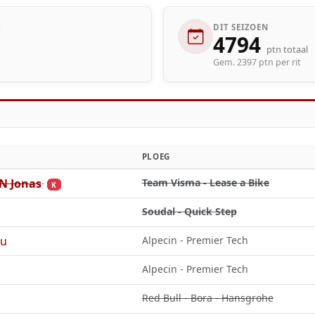
R
DIT SEIZOEN
4794
ptn totaal
Gem. 2397 ptn per rit
PLOEG
 Jonas
Team Visma - Lease a Bike
K
Soudal - Quick Step
eu
Alpecin - Premier Tech
Alpecin - Premier Tech
Red Bull - Bora - Hansgrohe