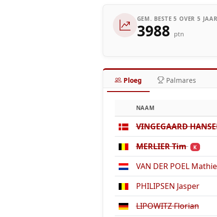
GEM. BESTE 5 OVER 5 JAA
3988
ptn
Ploeg
Palmares
NAAM
VINGEGAARD HANSEN
MERLIER Tim
K
VAN DER POEL Mathi
PHILIPSEN Jasper
LIPOWITZ Florian