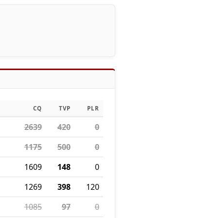
CQ
TVP
PLR
2639
420
0
1175
500
0
1609
148
0
1269
398
120
1085
97
0