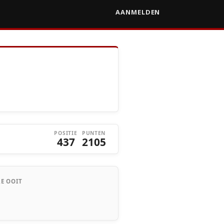
AANMELDEN
POSITIE
PUNTEN
437
2105
E OOIT