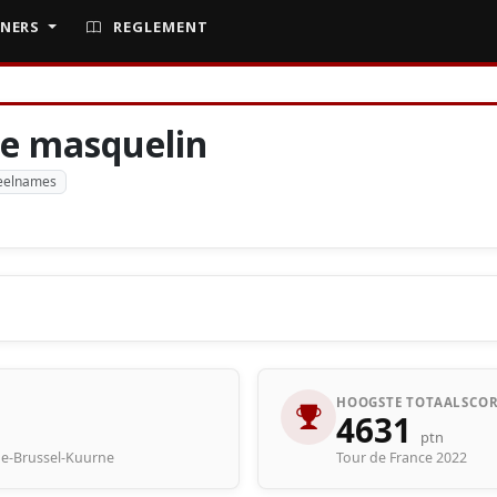
NERS
REGLEMENT
e masquelin
eelnames
HOOGSTE TOTAALSCOR
4631
ptn
rne-Brussel-Kuurne
Tour de France 2022