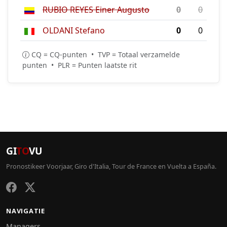
RUBIO REYES Einer Augusto
0
0
OLDANI Stefano
0
0
CQ = CQ-punten • TVP = Totaal verzamelde
punten • PLR = Punten laatste rit
GI
TO
VU
Pronostikeer Voorjaar, Giro d'Italia, Tour de France en Vuelta a España.
NAVIGATIE
Managers