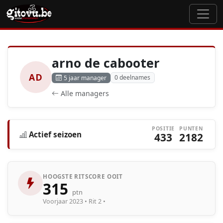
arno de cabooter
AD
0 deelnames
5 jaar manager
Alle managers
POSITIE
PUNTEN
Actief seizoen
433
2182
HOOGSTE RITSCORE OOIT
315
ptn
Voorjaar 2023 • Rit 2 •