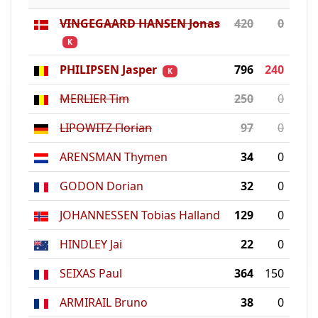
VINGEGAARD HANSEN Jonas
420
0
K
PHILIPSEN Jasper
796
240
K
MERLIER Tim
250
0
LIPOWITZ Florian
97
0
ARENSMAN Thymen
34
0
GODON Dorian
32
0
JOHANNESSEN Tobias Halland
129
0
HINDLEY Jai
22
0
SEIXAS Paul
364
150
ARMIRAIL Bruno
38
0