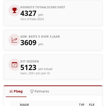
HOOGSTE TOTAALSCORE OOIT
4327
ptn
Giro d'Italia 2024
GEM. BESTE 5 OVER 5 JAAR
3609
ptn
DIT SEIZOEN
5123
ptn totaal
Gem. 2561 ptn per rit
Ploeg
Palmares
NAAM
TVP
PLR